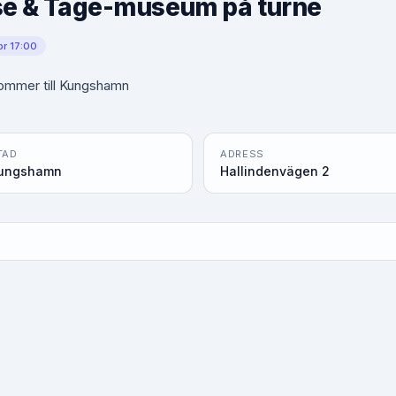
se & Tage-museum på turné
pr 17:00
ommer till Kungshamn
TAD
ADRESS
ungshamn
Hallindenvägen 2