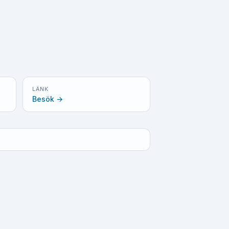
LÄNK
Besök →