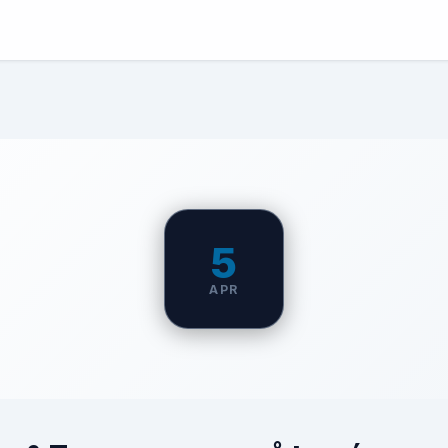
5
APR