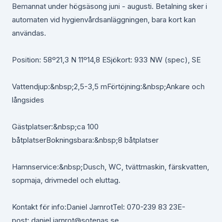
Bemannat under högsäsong juni - augusti. Betalning sker i
automaten vid hygienvårdsanläggningen, bara kort kan
användas.
Position: 58º21,3 N 11º14,8 ESjökort: 933 NW (spec), SE
Vattendjup:&nbsp;2,5-3,5 mFörtöjning:&nbsp;Ankare och
långsides
Gästplatser:&nbsp;ca 100
båtplatserBokningsbara:&nbsp;8 båtplatser
Hamnservice:&nbsp;Dusch, WC, tvättmaskin, färskvatten,
sopmaja, drivmedel och eluttag.
Kontakt för info:Daniel JarnrotTel: 070-239 83 23E-
post: daniel.jarnrot@sotenas.se