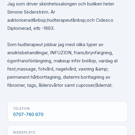
Jag som driver skönhetssalongen och butiken heter
Simone Söderström. Är
auktoriserad&nbsp;hudterapeut&nbsp;och Cidesco
Diplomerad, etb -1993.
Som hudterapeut jobbar jag med olika typer av
ansiktsbehandlingar, INFUZION, frans/brynfärgning,
ögonfransförlängning, makeup inför bröllop, vardag el
fest,massage, fotvård, nagelvård, vaxning &amp;
permanent hårborttagning, diatermi borttagning av
fibromer, tags, åldersvårtor samt cuproser/ådernät.
TELEFON
0707-760 670
WEBBPLATS