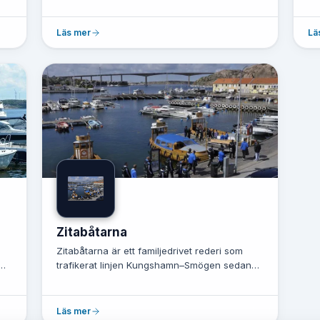
..
företagsledarna, fiskarna, konstnärerna, ...
bå
Läs mer
Lä
Zitabåtarna
Zitabåtarna är ett familjedrivet rederi som
trafikerat linjen Kungshamn–Smögen sedan
1927. Flottan består av de klass...
Läs mer