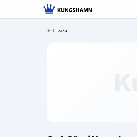
← Tillbaka
K