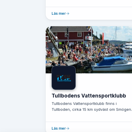
typer av arrangemang stora som små. Loka.
Läs mer
Tullbodens Vattensportklubb
Tullbodens Vattensportklubb finns i
Tullboden, cirka 15 km sydväst om Smögen
och knappt 130 km norr om Göteborg. Vår...
Läs mer