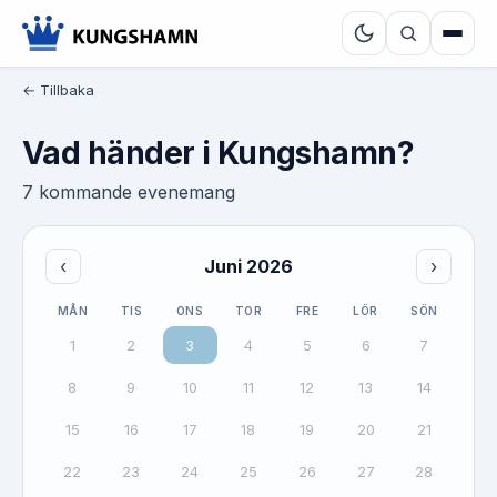
← Tillbaka
Vad händer i Kungshamn?
7 kommande evenemang
‹
Juni 2026
›
MÅN
TIS
ONS
TOR
FRE
LÖR
SÖN
1
2
3
4
5
6
7
8
9
10
11
12
13
14
15
16
17
18
19
20
21
22
23
24
25
26
27
28