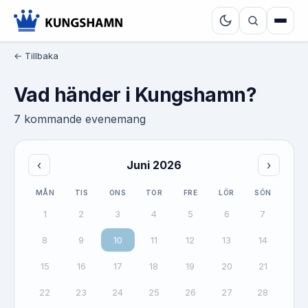
← Tillbaka
Vad händer i Kungshamn?
7 kommande evenemang
‹
Juni 2026
›
MÅN
TIS
ONS
TOR
FRE
LÖR
SÖN
1
2
3
4
5
6
7
8
9
10
11
12
13
14
15
16
17
18
19
20
21
22
23
24
25
26
27
28