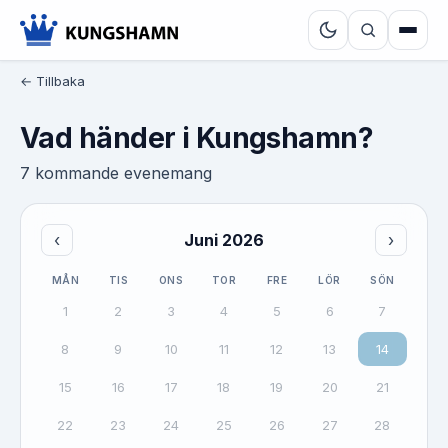
← Tillbaka
Vad händer i Kungshamn?
7 kommande evenemang
‹
Juni 2026
›
MÅN
TIS
ONS
TOR
FRE
LÖR
SÖN
1
2
3
4
5
6
7
8
9
10
11
12
13
14
15
16
17
18
19
20
21
22
23
24
25
26
27
28