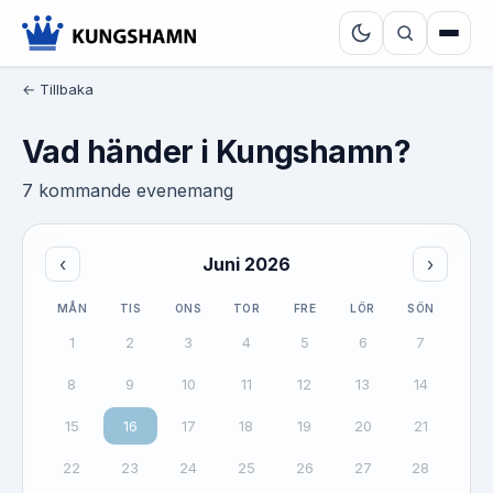
← Tillbaka
Vad händer i Kungshamn?
7 kommande evenemang
‹
Juni 2026
›
MÅN
TIS
ONS
TOR
FRE
LÖR
SÖN
1
2
3
4
5
6
7
8
9
10
11
12
13
14
15
16
17
18
19
20
21
22
23
24
25
26
27
28