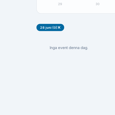
29
30
✕
28 juni (0)
Inga event denna dag.