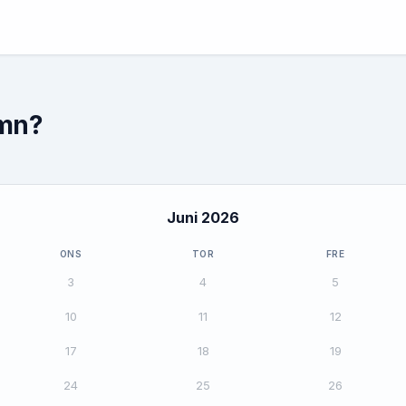
amn?
Juni 2026
ONS
TOR
FRE
3
4
5
10
11
12
17
18
19
24
25
26