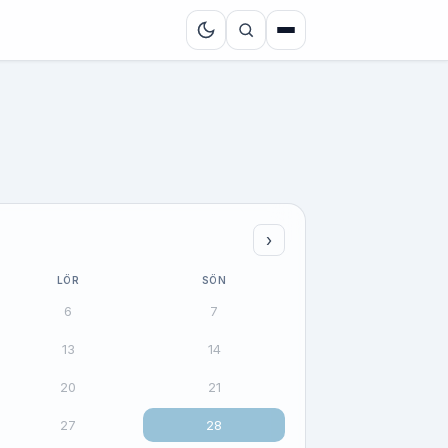
›
LÖR
SÖN
6
7
13
14
20
21
27
28