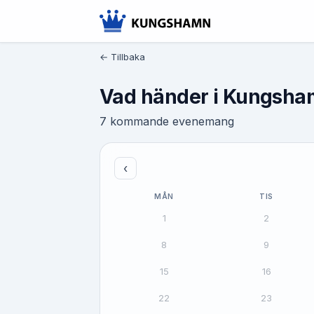
← Tillbaka
Vad händer i Kungsh
7 kommande evenemang
‹
MÅN
TIS
1
2
8
9
15
16
22
23