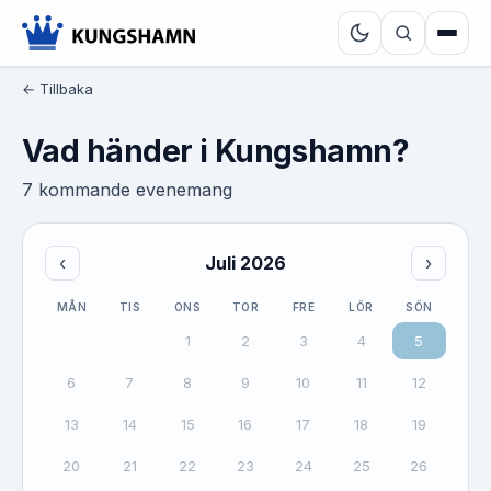
← Tillbaka
Vad händer i Kungshamn?
7 kommande evenemang
‹
Juli 2026
›
MÅN
TIS
ONS
TOR
FRE
LÖR
SÖN
1
2
3
4
5
6
7
8
9
10
11
12
13
14
15
16
17
18
19
20
21
22
23
24
25
26