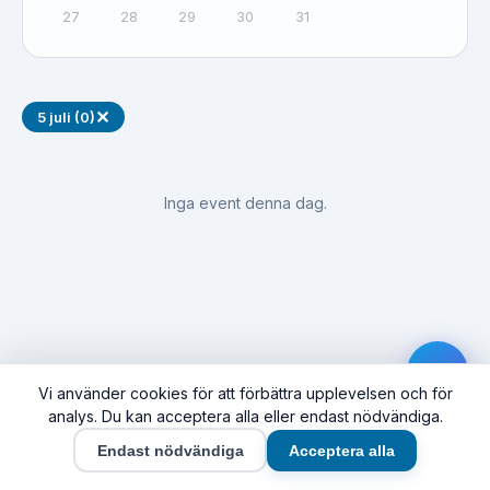
27
28
29
30
31
✕
5 juli (0)
Inga event denna dag.
Vi använder cookies för att förbättra upplevelsen och för
analys. Du kan acceptera alla eller endast nödvändiga.
Endast nödvändiga
Acceptera alla
Hem
Event
Synas här
Företag