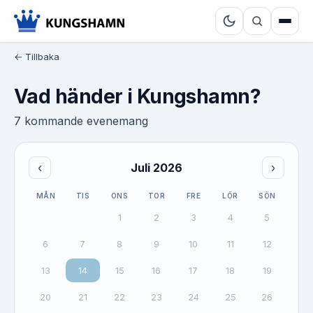
← Tillbaka
Vad händer i Kungshamn?
7 kommande evenemang
‹
Juli 2026
›
MÅN
TIS
ONS
TOR
FRE
LÖR
SÖN
1
2
3
4
5
6
7
8
9
10
11
12
13
14
15
16
17
18
19
20
21
22
23
24
25
26