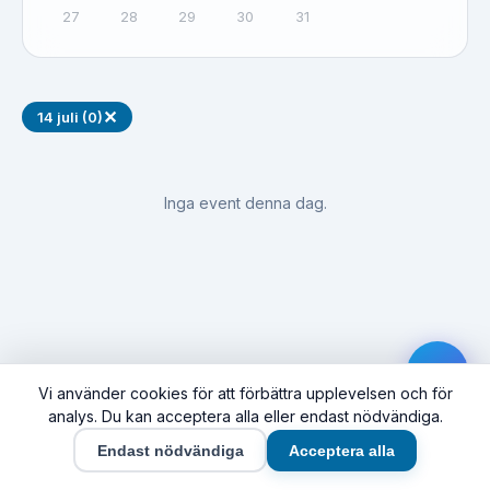
27
28
29
30
31
✕
14 juli (0)
Inga event denna dag.
Vi använder cookies för att förbättra upplevelsen och för
analys. Du kan acceptera alla eller endast nödvändiga.
Endast nödvändiga
Acceptera alla
Hem
Event
Synas här
Företag