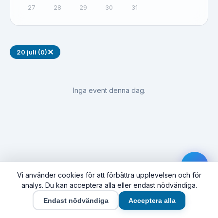
27
28
29
30
31
✕
20 juli (0)
Inga event denna dag.
Vi använder cookies för att förbättra upplevelsen och för
analys. Du kan acceptera alla eller endast nödvändiga.
Endast nödvändiga
Acceptera alla
Hem
Event
Synas här
Företag