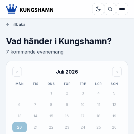
← Tillbaka
Vad händer i Kungshamn?
7 kommande evenemang
‹
Juli 2026
›
MÅN
TIS
ONS
TOR
FRE
LÖR
SÖN
1
2
3
4
5
6
7
8
9
10
11
12
13
14
15
16
17
18
19
20
21
22
23
24
25
26